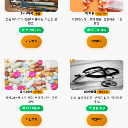
하나약국
정력원
종합
시알리스
정품 비아그라 전문! 빠른배송. 처방전 불
시알리스,레비트라 전문! 당일배송. 비밀
필요.
포장.
🎁 첫구매 20%
🎁 재구매 15%
가입하기
가입하기
16
17
맥스비아
비아약국
제네릭
천연제품
카마그라,제네릭 전문! 저렴한 가격. 안전
천연 발기제 전문! 부작용 없음. 장기복용
결제.
가능.
🎁 3+1 이벤트
🎁 샘플 증정
가입하기
가입하기