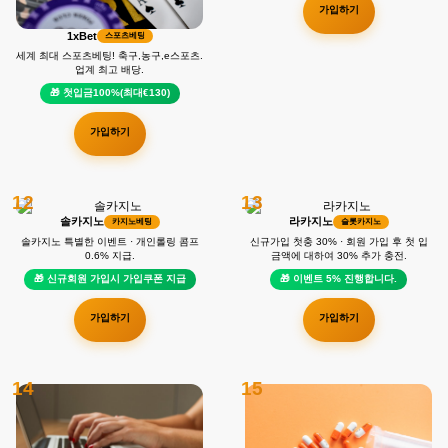
가입하기
1xBet
스포츠베팅
세계 최대 스포츠베팅! 축구,농구,e스포츠.
업계 최고 배당.
🎁 첫입금100%(최대€130)
가입하기
12
13
솔카지노
라카지노
카지노베팅
슬롯카지노
솔카지노 특별한 이벤트 · 개인롤링 콤프
신규가입 첫충 30% · 회원 가입 후 첫 입
0.6% 지급.
금액에 대하여 30% 추가 충전.
🎁 신규회원 가입시 가입쿠폰 지급
🎁 이벤트 5% 진행합니다.
가입하기
가입하기
14
15