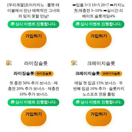
[우리계열]조이카지노 · 룰렛 테
➡️입플 5+3 10+5 20+7 ➡️카지노
이블에서 만난 매력적인 그녀와
첫,매충전 5~10% ➡️실시간 리
의 잊지 못할 만남!
베이트 슬롯게임4%
🎁 상시 이벤트 진행합니다.
🎁 상시 이벤트 진행합니다.
가입하기
가입하기
8
9
라이징슬롯
크레이지슬롯
라이징슬롯
크레이지슬롯
첫 충전 50% 추가 보너스 · 매
매일 첫 입금 15% 보너스 · 두
충전 20% 추가 보너스 · 재충전
번째 입금 10% 추가 · 슬롯카지
10% 추가 보너스
노스포츠 전용 롤링
🎁 상시 이벤트 진행합니다.
🎁 상시 이벤트 진행합니다.
가입하기
가입하기