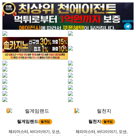
0
1
릴게임랜드
릴천지
릴게임
릴게임
체리마스터, 바다이야기, 오션,
체리마스터, 바다이야기, 오션,