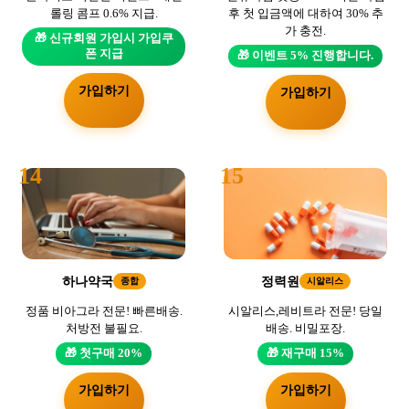
롤링 콤프 0.6% 지급.
후 첫 입금액에 대하여 30% 추
가 충전.
🎁 신규회원 가입시 가입쿠
폰 지급
🎁 이벤트 5% 진행합니다.
가입하기
가입하기
14
15
하나약국
정력원
종합
시알리스
정품 비아그라 전문! 빠른배송.
시알리스,레비트라 전문! 당일
처방전 불필요.
배송. 비밀포장.
🎁 첫구매 20%
🎁 재구매 15%
가입하기
가입하기