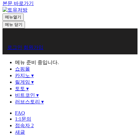
본문 바로가기
메뉴열기
메뉴 닫기
회
로그인
회원가입
원
로
메뉴 준비 중입니다.
쇼핑몰
그
카지노 ▾
인
릴게임 ▾
토토 ▾
비트코인 ▾
러브스토리 ▾
FAQ
1:1문의
접속자
2
새글