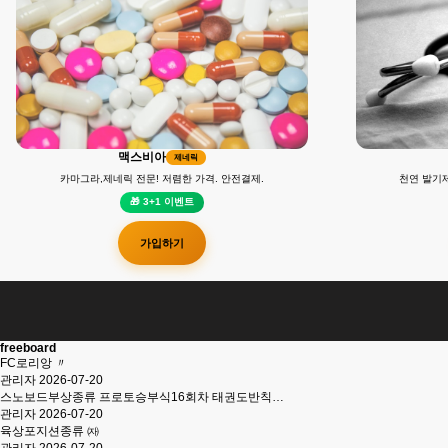
맥스비아
제네릭
카마그라,제네릭 전문! 저렴한 가격. 안전결제.
천연 발기제
🎁 3+1 이벤트
가입하기
freeboard
FC로리앙 〃
관리자
2026-07-20
스노보드부상종류 프로토승부식16회차 태권도반칙…
관리자
2026-07-20
육상포지션종류 ㈖
관리자
2026-07-20