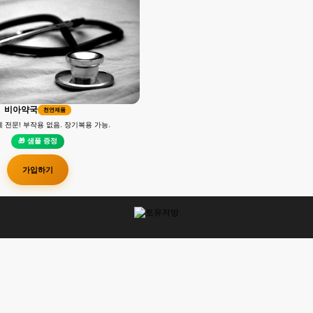
비아약국
천연제품
 전문! 부작용 없음. 장기복용 가능.
🎁 샘플 증정
가입하기