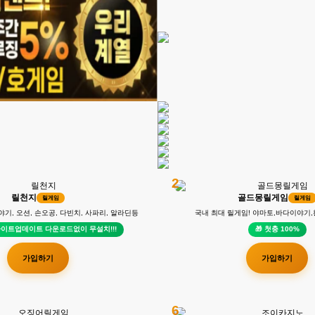
2
릴천지
골드몽릴게임
릴게임
릴게임
기, 오션, 손오공, 다빈치, 사파리, 알라딘등
국내 최대 릴게임! 야마토,바다이야기,
 사이트업데이트 다운로드없이 무설치!!!
🎁 첫충 100%
가입하기
가입하기
6