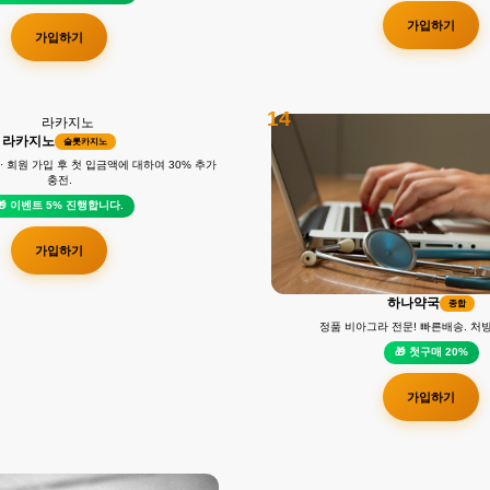
가입하기
가입하기
14
라카지노
슬롯카지노
· 회원 가입 후 첫 입금액에 대하여 30% 추가
충전.
🎁 이벤트 5% 진행합니다.
가입하기
하나약국
종합
정품 비아그라 전문! 빠른배송. 처
🎁 첫구매 20%
가입하기