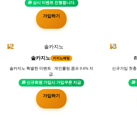
🎁 상시 이벤트 진행합니다.
가입하기
12
13
솔카지노
카지노베팅
솔카지노 특별한 이벤트 · 개인롤링 콤프 0.6% 지
신규가입 첫충 
급.
🎁 신규회원 가입시 가입쿠폰 지급

가입하기