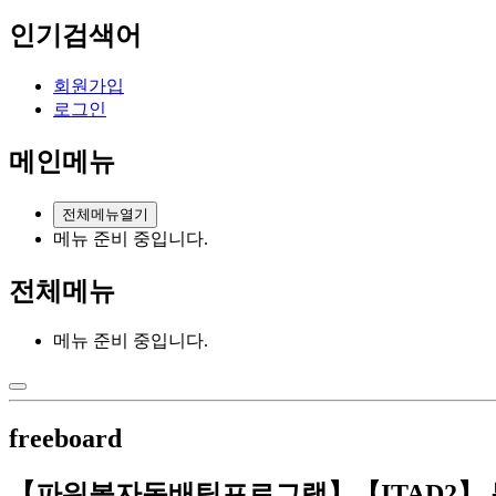
인기검색어
회원가입
로그인
메인메뉴
전체메뉴열기
메뉴 준비 중입니다.
전체메뉴
메뉴 준비 중입니다.
freeboard
【파워볼자동배팅프로그램】【ITAD2】 특