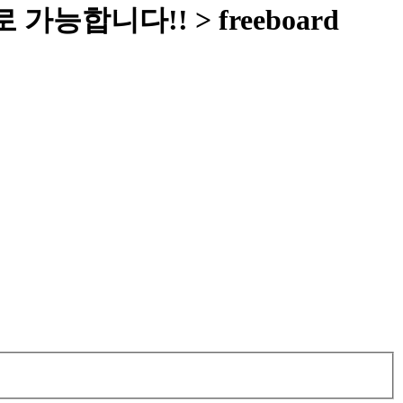
합니다!! > freeboard