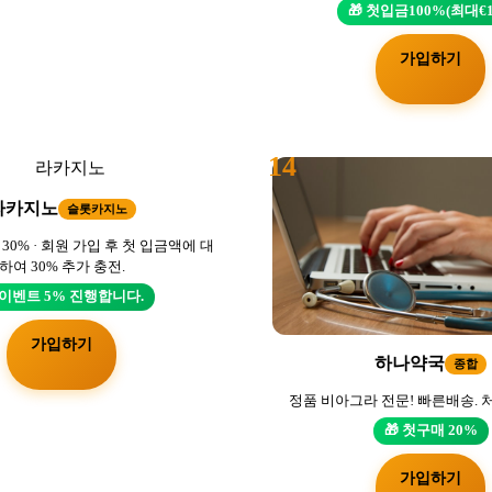
🎁 첫입금100%(최대€1
가입하기
14
라카지노
슬롯카지노
30% · 회원 가입 후 첫 입금액에 대
하여 30% 추가 충전.
 이벤트 5% 진행합니다.
가입하기
하나약국
종합
정품 비아그라 전문! 빠른배송. 
🎁 첫구매 20%
가입하기