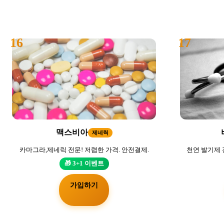
16
17
맥스비아
제네릭
카마그라,제네릭 전문! 저렴한 가격. 안전결제.
천연 발기제 
🎁 3+1 이벤트
가입하기