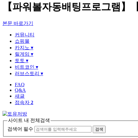
【파워볼자동배팅프로그램】【ITAD
본문 바로가기
커뮤니티
쇼핑몰
카지노 ▾
릴게임 ▾
토토 ▾
비트코인 ▾
러브스토리 ▾
FAQ
Q&A
새글
접속자
2
사이트 내 전체검색
검색어 필수
검색