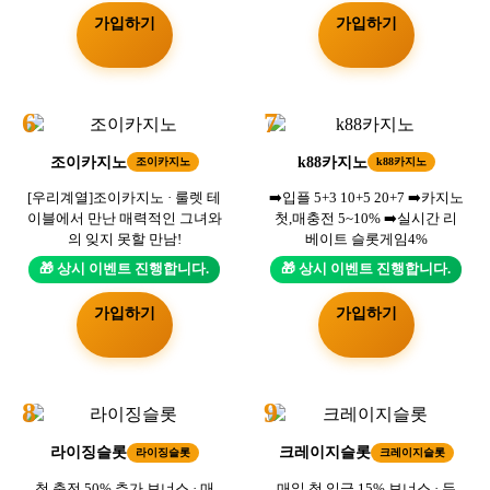
가입하기
가입하기
6
7
조이카지노
k88카지노
조이카지노
k88카지노
[우리계열]조이카지노 · 룰렛 테
➡️입플 5+3 10+5 20+7 ➡️카지노
이블에서 만난 매력적인 그녀와
첫,매충전 5~10% ➡️실시간 리
의 잊지 못할 만남!
베이트 슬롯게임4%
🎁 상시 이벤트 진행합니다.
🎁 상시 이벤트 진행합니다.
가입하기
가입하기
8
9
라이징슬롯
크레이지슬롯
라이징슬롯
크레이지슬롯
첫 충전 50% 추가 보너스 · 매
매일 첫 입금 15% 보너스 · 두