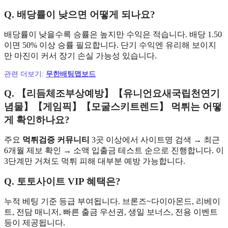
Q. 배당률이 낮으면 어떻게 되나요?
배당률이 낮을수록 승률은 높지만 수익은 적습니다. 배당 1.50
이면 50% 이상 승률 필요합니다. 단기 수익엔 유리해 보이지
만 마진이 커서 장기 손실 가능성 있습니다.
관련 더보기:
무한배팅맵보드
Q. 【리듬체조부상예방】【유니언요새국립천연기
념물】【게임픽】【모굴스키트렌드】 먹튀는 어떻
게 확인하나요?
주요
먹튀검증 커뮤니티
3곳 이상에서 사이트명 검색 → 최근
6개월 제보 확인 → 소액 입출금 테스트 순으로 진행합니다. 이
3단계만 거쳐도 먹튀 피해 대부분 예방 가능합니다.
Q. 토토사이트 VIP 혜택은?
누적 베팅 기준 등급 부여됩니다. 브론즈~다이아몬드, 리베이
트, 전담 매니저, 빠른 출금 우선권, 생일 보너스, 전용 이벤트
등이 제공됩니다.