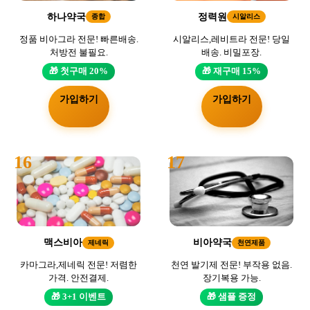
하나약국
정력원
종합
시알리스
정품 비아그라 전문! 빠른배송.
시알리스,레비트라 전문! 당일
처방전 불필요.
배송. 비밀포장.
🎁 첫구매 20%
🎁 재구매 15%
가입하기
가입하기
16
17
맥스비아
비아약국
제네릭
천연제품
카마그라,제네릭 전문! 저렴한
천연 발기제 전문! 부작용 없음.
가격. 안전결제.
장기복용 가능.
🎁 3+1 이벤트
🎁 샘플 증정