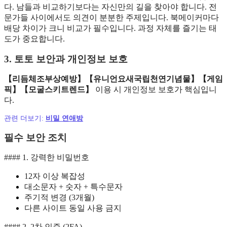
다. 남들과 비교하기보다는 자신만의 길을 찾아야 합니다. 전
문가들 사이에서도 의견이 분분한 주제입니다. 북메이커마다
배당 차이가 크니 비교가 필수입니다. 과정 자체를 즐기는 태
도가 중요합니다.
3. 토토 보안과 개인정보 보호
【리듬체조부상예방】【유니언요새국립천연기념물】【게임
픽】【모굴스키트렌드】
이용 시 개인정보 보호가 핵심입니
다.
관련 더보기:
비밀 연애방
필수 보안 조치
#### 1. 강력한 비밀번호
12자 이상 복잡성
대소문자 + 숫자 + 특수문자
주기적 변경 (3개월)
다른 사이트 동일 사용 금지
#### 2. 2차 인증 (2FA)