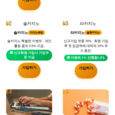
12
13
솔카지노
라카지노
카지노베팅
슬롯카지노
솔카지노 특별한 이벤트 · 개인
신규가입 첫충 30% · 회원 가입
롤링 콤프 0.6% 지급.
후 첫 입금액에 대하여 30% 추
가 충전.
🎁 신규회원 가입시 가입쿠
폰 지급
🎁 이벤트 5% 진행합니다.
가입하기
가입하기
14
15